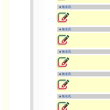
無名氏
無名氏
無名氏
無名氏
無名氏