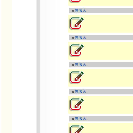
無名氏
無名氏
無名氏
無名氏
無名氏