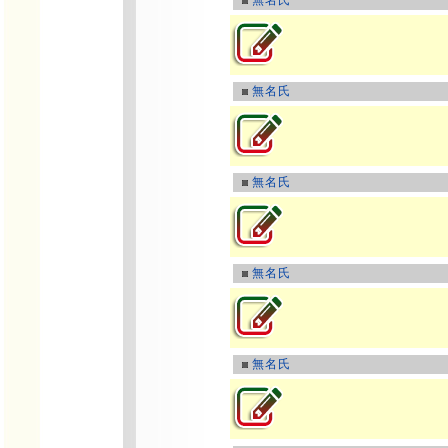
無名氏
無名氏
無名氏
無名氏
無名氏