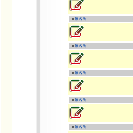
無名氏
無名氏
無名氏
無名氏
無名氏