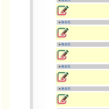
無名氏
無名氏
無名氏
無名氏
無名氏