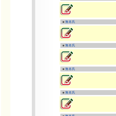
無名氏
無名氏
無名氏
無名氏