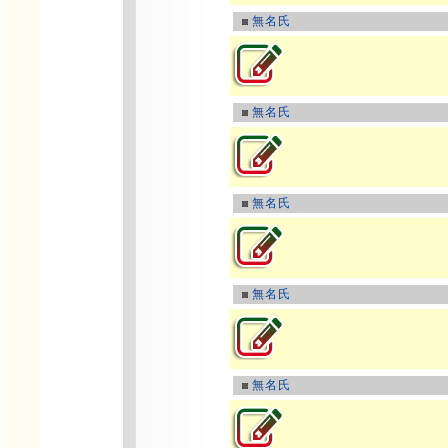
無名氏
無名氏
無名氏
無名氏
無名氏