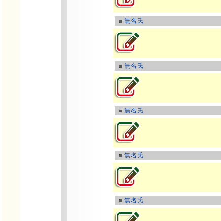
無名氏
無名氏
無名氏
無名氏
無名氏